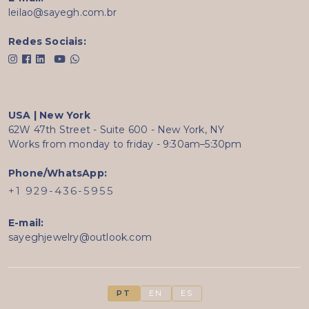
leilao@sayegh.com.br
Redes Sociais:
USA | New York
62W 47th Street - Suite 600 - New York, NY
Works from monday to friday - 9:30am–5:30pm
Phone/WhatsApp:
+1 929-436-5955
E-mail:
sayeghjewelry@outlook.com
PT
EN
ES