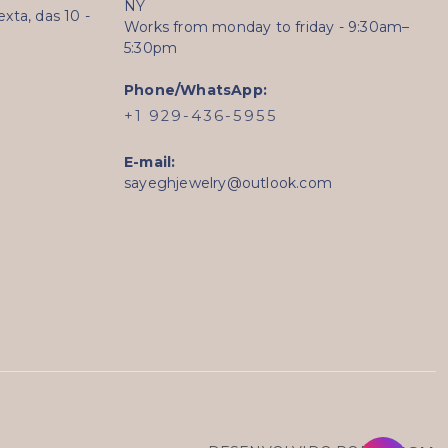
NY
ta, das 10 -
Works from monday to friday - 9:30am–
5:30pm
Phone/WhatsApp:
+1 929-436-5955
E-mail:
sayeghjewelry@outlook.com