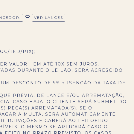
NCEDOR:
VER LANCES
OC/TED/PIX);
ER VALOR - EM ATÉ 10X SEM JUROS.
TADAS DURANTE O LEILÃO, SERÁ ACRESCIDO
 UM DESCONTO DE 5% + ISENÇÃO DA TAXA DE
QUE PRÉVIA, DE LANCE E/OU ARREMATAÇÃO,
IA. CASO HAJA, O CLIENTE SERÁ SUBMETIDO
S) PEÇA(S) ARREMATADA(S). SE O
PAGAR A MULTA, SERÁ AUTOMATICAMENTE
RTICIPAÇÕES E CABERÁ AO LEILOEIRO
BÍVEIS. O MESMO SE APLICARÁ CASO O
 FEITO NO PRAZO PREVISTO. OS CASOS