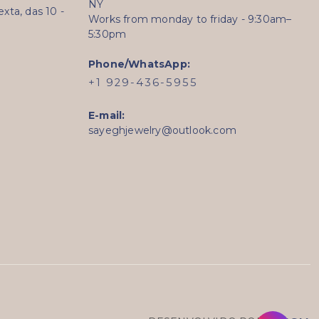
NY
ta, das 10 -
Works from monday to friday - 9:30am–
5:30pm
Phone/WhatsApp:
+1 929-436-5955
E-mail:
sayeghjewelry@outlook.com