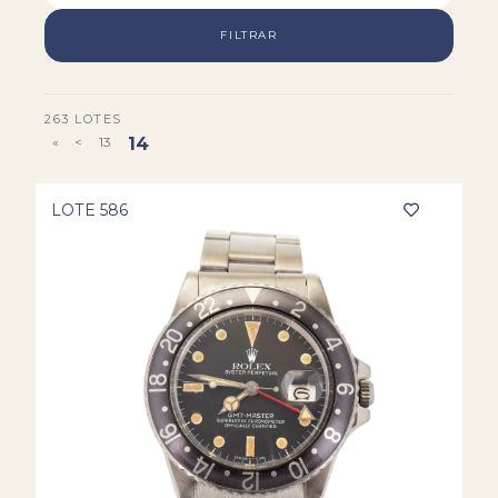
FILTRAR
263 LOTES
«
<
13
14
LOTE 586