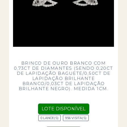
BRINCO DE OURO BRANCO COM
0,73CT DE DIAMANTES (SENDO 0,20CT
DE LAPIDAÇÃO BAGUETE/0,50CT DE
LAPIDAÇÃO BRILHANTE
BRANCO/0,03CT DE LAPIDAÇÃO
BRILHANTE NEGRO). MEDIDA 1CM.
LOTE DISPONÍVEL
0 LANCE(S)
956 VISITA(S)