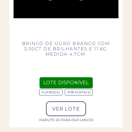
BRINCO DE OURO BRANCO COM
3,00CT DE BRILHANTES E 11,6G.
MEDIDA 4,7CM.
LOTE DISPONÍVEL
0 LANCE(S)
1039 VISITA(S)
VER LOTE
HABILITE-SE PARA DAR LANCES