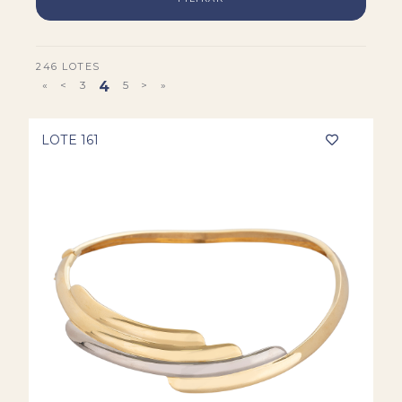
246 LOTES
«
<
3
4
5
>
»
LOTE 161