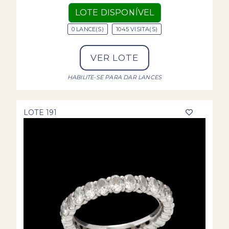
LOTE DISPONÍVEL
0 LANCE(S)
1045 VISITA(S)
VER LOTE
HABILITE-SE PARA DAR LANCES
LOTE 191