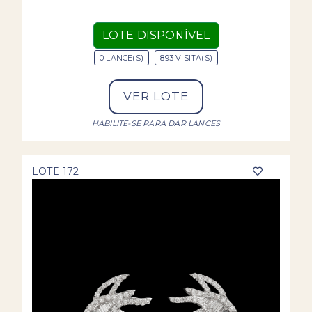
LOTE DISPONÍVEL
0 LANCE(S)
893 VISITA(S)
VER LOTE
HABILITE-SE PARA DAR LANCES
LOTE 172