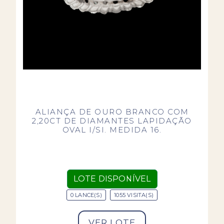
ALIANÇA DE OURO BRANCO COM
2,20CT DE DIAMANTES LAPIDAÇÃO
OVAL I/SI. MEDIDA 16.
LOTE DISPONÍVEL
0 LANCE(S)
1055 VISITA(S)
VER LOTE