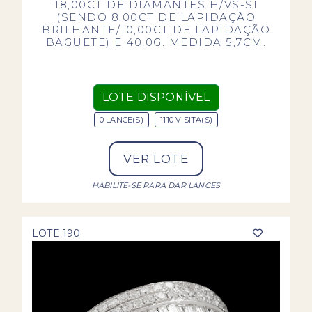
18,00CT DE DIAMANTES H/VS-SI
(SENDO 8,00CT DE LAPIDAÇÃO
BRILHANTE/10,00CT DE LAPIDAÇÃO
BAGUETE) E 40,0G. MEDIDA 5,7CM.
LOTE DISPONÍVEL
0 LANCE(S)
1110 VISITA(S)
VER LOTE
HABILITE-SE PARA DAR LANCES
LOTE 190