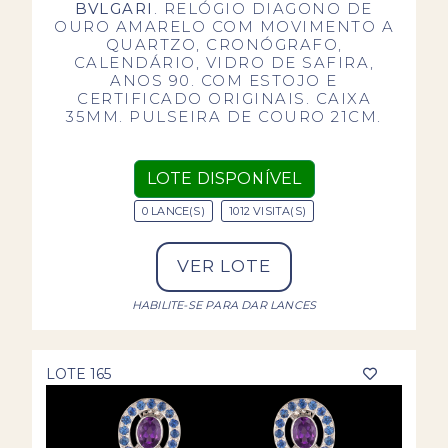
BVLGARI
. RELÓGIO DIAGONO DE
OURO AMARELO COM MOVIMENTO A
QUARTZO, CRONÓGRAFO,
CALENDÁRIO, VIDRO DE SAFIRA,
ANOS 90. COM ESTOJO E
CERTIFICADO ORIGINAIS. CAIXA
35MM. PULSEIRA DE COURO 21CM.
LOTE DISPONÍVEL
0 LANCE(S)
1012 VISITA(S)
VER LOTE
HABILITE-SE PARA DAR LANCES
LOTE 165