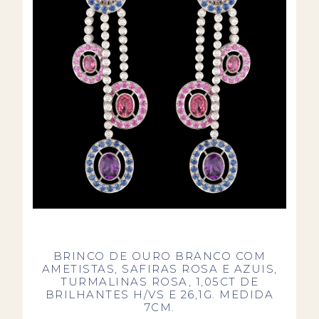
BRINCO DE OURO BRANCO COM
AMETISTAS, SAFIRAS ROSA E AZUIS,
TURMALINAS ROSA, 1,05CT DE
BRILHANTES H/VS E 26,1G. MEDIDA
7CM.