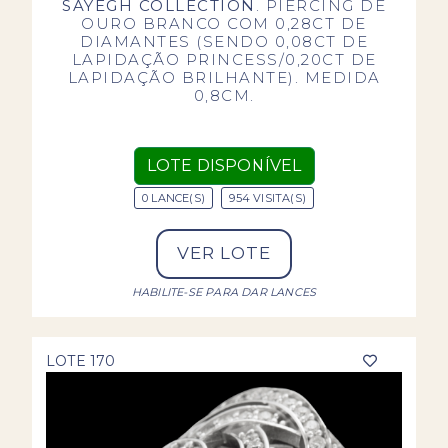
SAYEGH COLLECTION
. PIERCING DE
OURO BRANCO COM 0,28CT DE
DIAMANTES (SENDO 0,08CT DE
LAPIDAÇÃO PRINCESS/0,20CT DE
LAPIDAÇÃO BRILHANTE). MEDIDA
0,8CM.
LOTE DISPONÍVEL
0 LANCE(S)
954 VISITA(S)
VER LOTE
HABILITE-SE PARA DAR LANCES
LOTE 170