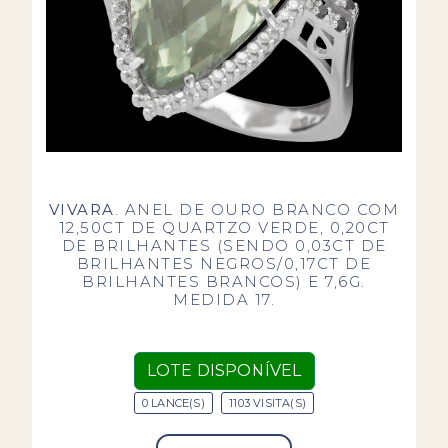
VIVARA
. ANEL DE OURO BRANCO COM
12,50CT DE QUARTZO VERDE, 0,20CT
DE BRILHANTES (SENDO 0,03CT DE
BRILHANTES NEGROS/0,17CT DE
BRILHANTES BRANCOS) E 7,6G.
MEDIDA 17.
LOTE DISPONÍVEL
0 LANCE(S)
1103 VISITA(S)