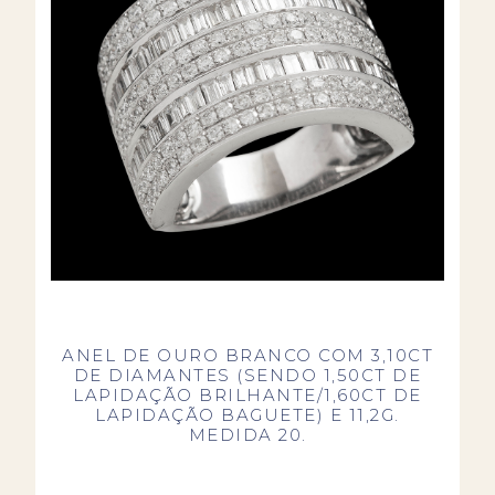
ANEL DE OURO BRANCO COM 3,10CT
DE DIAMANTES (SENDO 1,50CT DE
LAPIDAÇÃO BRILHANTE/1,60CT DE
LAPIDAÇÃO BAGUETE) E 11,2G.
MEDIDA 20.