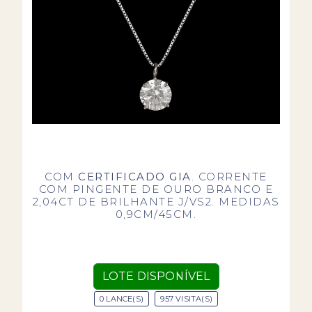
COM
CERTIFICADO GIA
. CORRENTE
COM PINGENTE DE OURO BRANCO E
2,04CT DE BRILHANTE J/VS2. MEDIDAS
0,9CM/45CM.
LOTE DISPONÍVEL
0 LANCE(S)
957 VISITA(S)